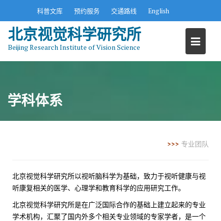
S
科普文库
预约服务
交通路线
English
k
北京视觉科学研究所
i
p
Beijing Research Institute of Vision Science
t
o
c
o
学科体系
n
t
e
n
>>>
专业团队
t
北京视觉科学研究所以视听脑科学为基础，致力于视听健康与视
听康复相关的医学、心理学和教育科学的应用研究工作。
北京视觉科学研究所是在广泛国际合作的基础上建立起来的专业
学术机构，汇聚了国内外多个相关专业领域的专家学者，是一个