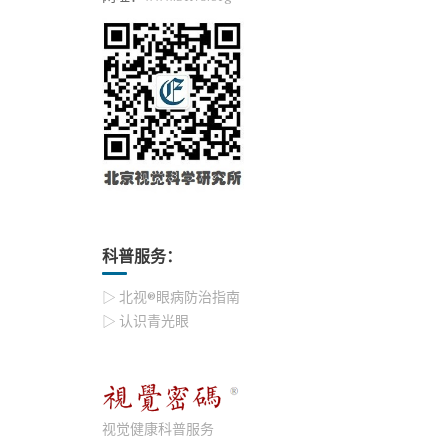
科普服务：
▷ 北视®眼病防治指南
▷ 认识青光眼
视觉健康科普服务