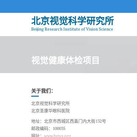
S
k
北京视觉科学研究所
i
p
Beijing Research Institute of Vision Science
t
o
c
o
视觉健康体检项目
n
t
e
n
关于我们：
t
北京视觉科学研究所
北京圣康华眼科医院
地址：北京市西城区西直门内大街132号
邮政编码：100035
网址：
www.brivs.org