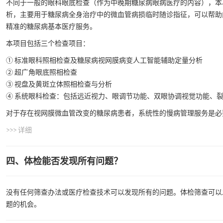
不同于一般的眼科眼底检查（作为中晚期糖尿病眼病医疗的内容），本
析，主要用于糖尿病全身治疗中的微血管病损临时随诊指征，可以帮助
精准的糖尿病基本医疗服务。
本项目包括三个检查项目：
① 标准眼科照相检查及糖尿病视网膜病变人工智能辅助定量分析
② 超广角眼底照相检查
③ 视盘及黄斑立体照相检查与分析
④ 系统眼科检查：包括远近视力、眼调节功能、双眼协调视觉功能、裂
对于存在视网膜微血管改变的糖尿病患者，系统性的慢病管理服务是必
>>> 详细
四、体检能否发现所有问题？
没有任何筛查办法或医疗检查技术可以发现所有的问题。体检筛查可以
题的机会。