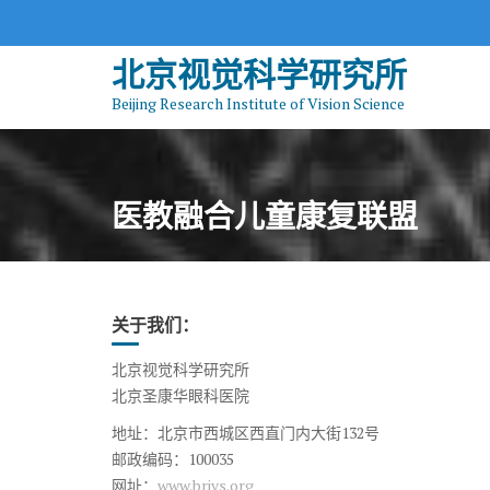
S
k
北京视觉科学研究所
i
p
Beijing Research Institute of Vision Science
t
o
c
o
医教融合儿童康复联盟
n
t
e
n
关于我们：
t
北京视觉科学研究所
北京圣康华眼科医院
地址：北京市西城区西直门内大街132号
邮政编码：100035
网址：
www.brivs.org