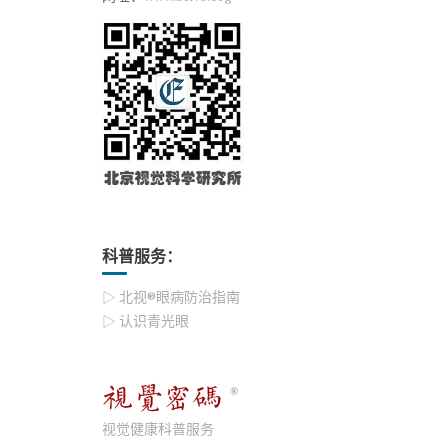
科普服务：
▷ 北视®眼病防治指南
▷ 认识青光眼
视觉健康科普服务