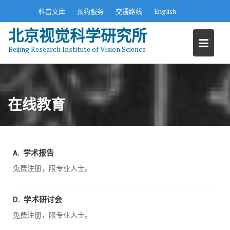
S
科普文库
预约服务
交通路线
English
k
北京视觉科学研究所
i
p
Beijing Research Institute of Vision Science
t
o
c
o
在线教育
n
t
e
n
A. 学术报告
t
免费注册，限专业人士。
D. 学术研讨会
免费注册，限专业人士。