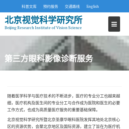
S
科普文库
预约服务
交通路线
English
k
北京视觉科学研究所
i
p
Beijing Research Institute of Vision Science
t
o
c
o
第三方眼科影像诊断服务
n
t
e
n
t
随着医学科学与医疗技术的不断进步，医疗的专业分工也越来越
细，医疗机构及医生间的专业分工与合作成为医院和医生的必要
工作方式，也成为高质量医疗服务的重要基础保障。
北京视觉科学研究所暨北京圣康华眼科医院发挥其地处北京核心
区的资源优势，会聚北京地区及国际资源，建立了旨在为医疗机