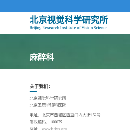
S
k
北京视觉科学研究所
i
p
Beijing Research Institute of Vision Science
t
o
c
o
麻醉科
n
t
e
n
关于我们：
t
北京视觉科学研究所
北京圣康华眼科医院
地址：北京市西城区西直门内大街132号
邮政编码：100035
网址：
www.brivs.org