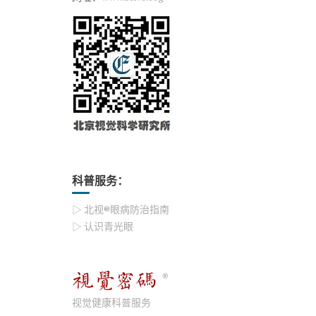
科普服务：
▷ 北视®眼病防治指南
▷ 认识青光眼
视觉健康科普服务