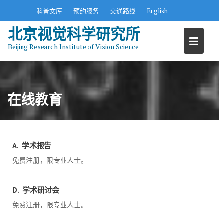
S
科普文库
预约服务
交通路线
English
k
北京视觉科学研究所
i
p
Beijing Research Institute of Vision Science
t
o
c
o
在线教育
n
t
e
n
A. 学术报告
t
免费注册，限专业人士。
D. 学术研讨会
免费注册，限专业人士。