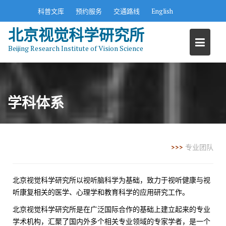
S
科普文库
预约服务
交通路线
English
k
北京视觉科学研究所
i
p
Beijing Research Institute of Vision Science
t
o
c
o
学科体系
n
t
e
n
>>>
专业团队
t
北京视觉科学研究所以视听脑科学为基础，致力于视听健康与视
听康复相关的医学、心理学和教育科学的应用研究工作。
北京视觉科学研究所是在广泛国际合作的基础上建立起来的专业
学术机构，汇聚了国内外多个相关专业领域的专家学者，是一个