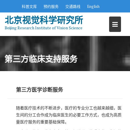
S
科普文库
预约服务
交通路线
English
k
北京视觉科学研究所
i
p
Beijing Research Institute of Vision Science
t
o
c
o
第三方临床支持服务
n
t
e
n
t
第三方医学诊断服务
随着医疗技术的不断进步，医疗的专业分工也越来越细，医
生间的分工合作成为临床医生的必要工作方式，也成为高质
量医疗服务的重要基础保障。