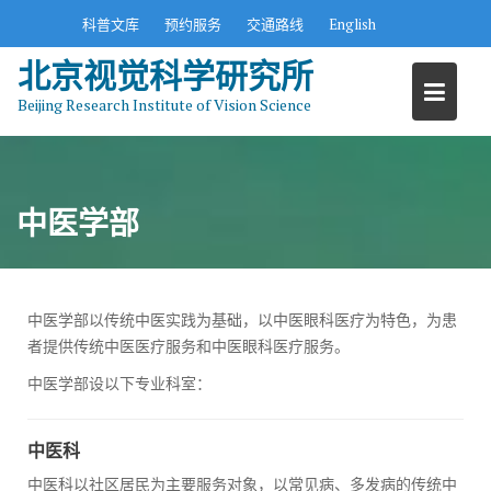
S
科普文库
预约服务
交通路线
English
k
北京视觉科学研究所
i
p
Beijing Research Institute of Vision Science
t
o
c
o
中医学部
n
t
e
n
中医学部以传统中医实践为基础，以中医眼科医疗为特色，为患
t
者提供传统中医医疗服务和中医眼科医疗服务。
中医学部设以下专业科室：
中医科
中医科以社区居民为主要服务对象，以常见病、多发病的传统中