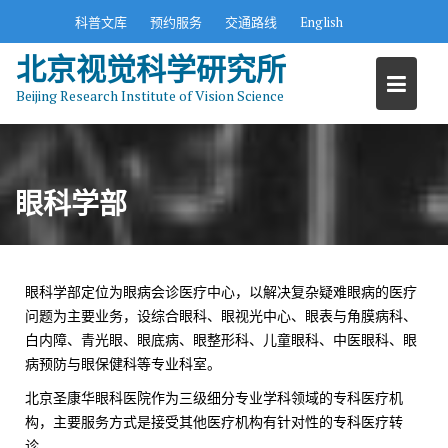
S
科普文库
预约服务
交通路线
English
k
北京视觉科学研究所
i
p
Beijing Research Institute of Vision Science
t
o
c
o
眼科学部
n
t
e
n
眼科学部定位为眼病会诊医疗中心，以解决复杂疑难眼病的医疗
t
问题为主要业务，设综合眼科、眼视光中心、眼表与角膜病科、
白内障、青光眼、眼底病、眼整形科、儿童眼科、中医眼科、眼
病预防与眼保健科等专业科室。
北京圣康华眼科医院作为三级细分专业学科领域的专科医疗机
构，主要服务方式是接受其他医疗机构有针对性的专科医疗转
诊。