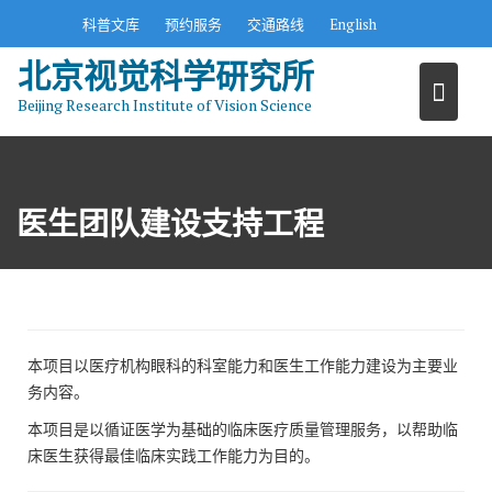
S
科普文库
预约服务
交通路线
English
k
北京视觉科学研究所
i
p
Beijing Research Institute of Vision Science
t
o
c
o
医生团队建设支持工程
n
t
e
n
t
本项目以医疗机构眼科的科室能力和医生工作能力建设为主要业
务内容。
本项目是以循证医学为基础的临床医疗质量管理服务，以帮助临
床医生获得最佳临床实践工作能力为目的。