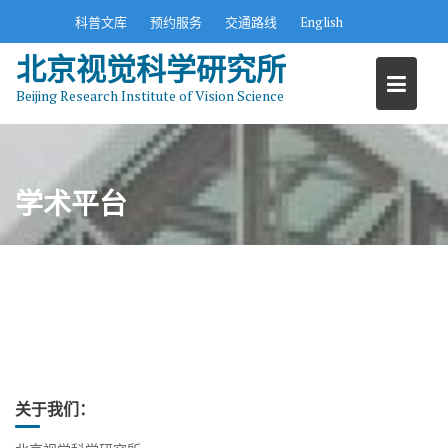
S
科普文库
预约服务
交通路线
English
k
北京视觉科学研究所
i
p
Beijing Research Institute of Vision Science
t
o
c
o
学术平台
n
t
e
n
t
关于我们：