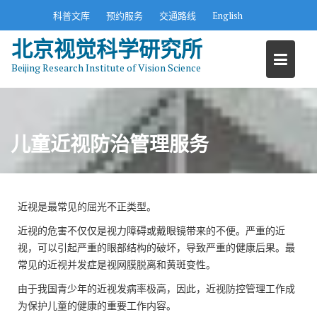
S
科普文库
预约服务
交通路线
English
k
北京视觉科学研究所
i
p
Beijing Research Institute of Vision Science
t
o
c
o
儿童近视防治管理服务
n
t
e
n
近视是最常见的屈光不正类型。
t
近视的危害不仅仅是视力障碍或戴眼镜带来的不便。严重的近
视，可以引起严重的眼部结构的破坏，导致严重的健康后果。最
常见的近视并发症是视网膜脱离和黄斑变性。
由于我国青少年的近视发病率极高，因此，近视防控管理工作成
为保护儿童的健康的重要工作内容。