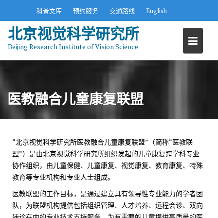
S
科普文库
预约服务
交通路线
English
k
北京视觉科学研究所
i
p
Beijing Research Institute of Vision Science
t
o
c
o
医教融合儿童康复联盟
n
t
e
n
“北京视觉科学研究所医教融合儿童康复联盟”（简称“医教联
t
盟”）是由北京视觉科学研究所组织发起的儿童康复跨学科专业
协作组织，由儿童保健、儿童康复、视觉康复、教育康复、特殊
教育等专业机构和专业人士组成。
医教联盟的工作目标，是通过建立具有领导性专业能力的学者团
队，为联盟机构提供包括组织管理、人才培养、远程会诊、双向
转诊在内的专业技术支持服务，为有需要的儿童提供高质量的医